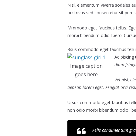
Nisl, elementum viverra sodales eui
orci risus sed consectetur sit puru
Mmmodo eget faucibus tellus. Ege
morbi bibendum odio libero. Cursu
Rsus commodo eget faucibus tellu
Adipiscing 
diam fringi
Image caption
goes here
Vel nisl, e
aenean lorem eget. Feugiat orci ris
Ursus commodo eget faucibus tell
non odio morbi bibendum odio libe
Felis condimentum grav