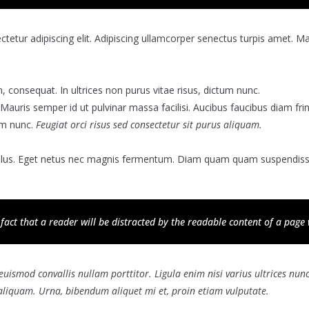
etur adipiscing elit. Adipiscing ullamcorper senectus turpis amet. Ma
, consequat. In ultrices non purus vitae risus, dictum nunc.
auris semper id ut pulvinar massa facilisi. Aucibus faucibus diam frin
tum nunc.
Feugiat orci risus sed consectetur sit purus aliquam.
lus. Eget netus nec magnis fermentum. Diam quam quam suspendisse
d fact that a reader will be distracted by the readable content of a page 
euismod convallis nullam porttitor. Ligula enim nisi varius ultrices nu
 aliquam. Urna, bibendum aliquet mi et, proin etiam vulputate.