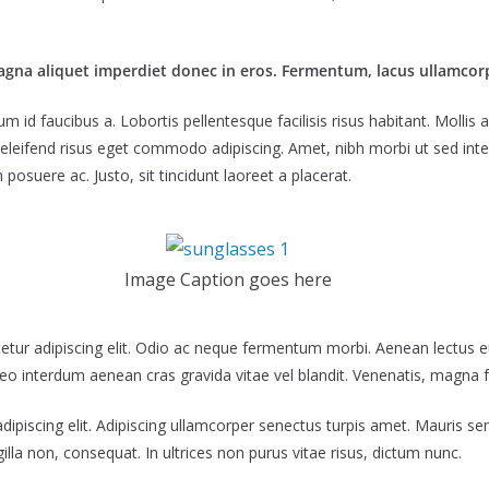
agna aliquet imperdiet donec in eros. Fermentum, lacus ullamcor
id faucibus a. Lobortis pellentesque facilisis risus habitant. Mollis a
 eleifend risus eget commodo adipiscing. Amet, nibh morbi ut sed int
posuere ac. Justo, sit tincidunt laoreet a placerat.
Image Caption goes here
tur adipiscing elit. Odio ac neque fermentum morbi. Aenean lectus eu
leo interdum aenean cras gravida vitae vel blandit. Venenatis, magna 
dipiscing elit. Adipiscing ullamcorper senectus turpis amet. Mauris se
ngilla non, consequat. In ultrices non purus vitae risus, dictum nunc.