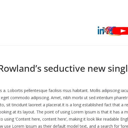
 Rowland’s seductive new singl
a. Lobortis pellentesque facilisis risus habitant. Mollis adipiscing ia
us eget commodo adipiscing. Amet, nibh morbi ut sed interdum pharetra
, sit tincidunt laoreet a placerat.It is a long established fact that a r
oking at its layout. The point of using Lorem Ipsum is that it has a 
 to using ‘Content here, content here’, making it look like readable En
 use Lorem Ipsum as their default model text, and a search for ‘lor