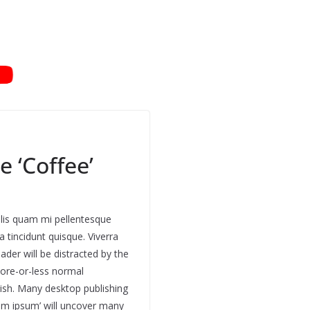
e ‘Coffee’
culis quam mi pellentesque
 tincidunt quisque. Viverra
eader will be distracted by the
more-or-less normal
glish. Many desktop publishing
em ipsum’ will uncover many